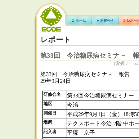
レポート
第33回 今治糖尿病セミナ－ 
[愛媛チーム医
第33回 今治糖尿病セミ
29年9月24日
研修会名
第33回今治糖尿病セミナー
地区
今治
開催日
平成29年9月1日（金）18時5
場所
テクスポート今治 2階 中ホ
記入者
平塚 京子