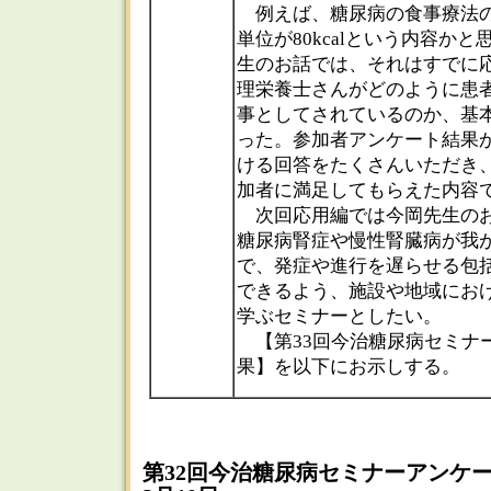
例えば、糖尿病の食事療法の
単位が80kcalという内容か
生のお話では、それはすでに
理栄養士さんがどのように患
事としてされているのか、基
った。参加者アンケート結果
ける回答をたくさんいただき
加者に満足してもらえた内容
次回応用編では今岡先生のお
糖尿病腎症や慢性腎臓病が我
で、発症や進行を遅らせる包
できるよう、施設や地域にお
学ぶセミナーとしたい。
【第33回今治糖尿病セミナ
果】を以下にお示しする。
第32回今治糖尿病セミナーアンケ