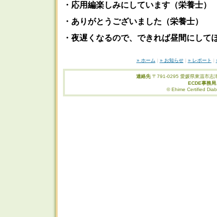
・応用編楽しみにしています（栄養士）
・ありがとうございました（栄養士）
・夜遅くなるので、できれば昼間にして
» ホーム
|
» お知らせ
|
» レポート
|
連絡先
〒791-0295 愛媛県東温市志津
ECDE事務
© Ehime Certified Diab