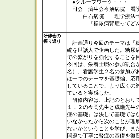
●グループワーク・・・
司会 済生会今治病院 看
白石病院 理学療法士
『糖尿病腎症ってどん
研修会の
振り返り
計画通り今回のテーマは『糖
編を世話人で企画した。糖尿
での繋がりを強化することを
今回は、栄養士職の参加割合
名）、看護学生２名の参加が
は一つのテーマを基礎編、応
していることで、より広くの
ていると実感した。
研修内容は、上記のとおりで
１．２の今岡先生と成瀬先生
症の基礎』は決して基礎では
いなかったから次のことが理
ないかということを学び、ま
問題で丁寧に腎症の基礎を復