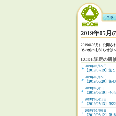
2019年05
2019年05月に公開
その他のお知らせは
ECDE認定の研
2019年05月27日
【2019/07/1
2019年05月27日
【2019/06/20】
2019年05月15日
【2019/06/19
2019年05月13日
【2019/07/13】
2019年05月08日
【2019/06/12