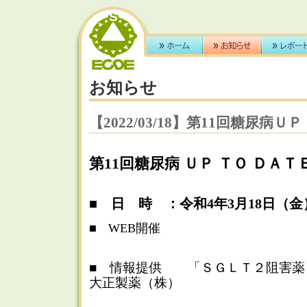
お知らせ
【2022/03/18】第11回糖尿病Ｕ
第11回糖尿病 ＵＰ ＴＯ ＤＡＴ
■ 日 時 ：令和4年3月18日（金）18
■ WEB開催
■ 情報提供 「ＳＧＬＴ２阻害薬
大正製薬（株）