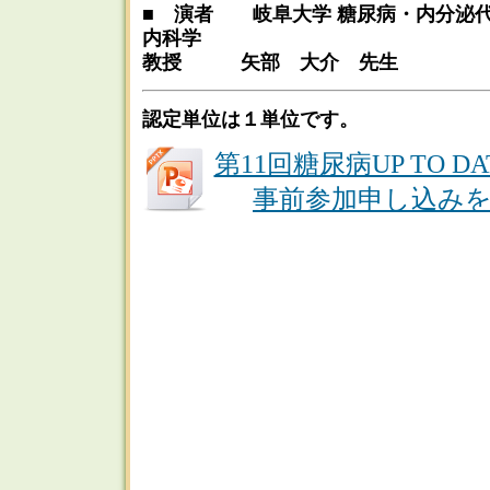
■ 演者 岐阜大学 糖尿病・内分泌代
内科学
教授 矢部 大介 先生
認定単位は１単位です。
第11回糖尿病UP TO D
事前参加申し込み