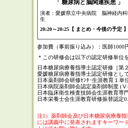
「 糖尿病と脳関連疾患 」
演者：愛媛県立中央病院 脳神経内科
生
20:20～20:25【 まとめ・今後の予定 
参加費（事前振り込み）：医師1000
＊この研修会は以下の認定研修単位
日本糖尿病療養指導士認定研修［第２群
愛媛糖尿病療養指導士認定研修として
日本薬剤師会研修ｾﾝﾀｰ生涯教育１単位
日本病院薬剤師会認定薬剤師制度 (Ⅴ-2
日本臨床衛生検査技師会生涯教育専門
日本栄養士会生涯教育研修振替認定0.
注1）薬剤師会及び日本糖尿病療養指
には講義中に発表されますキーワー