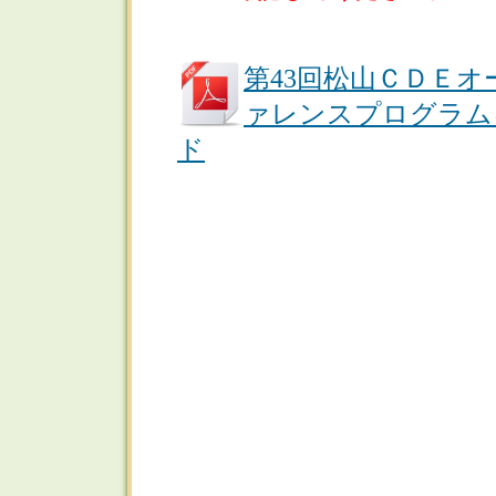
第43回松山ＣＤＥ
ァレンスプログラム
ド