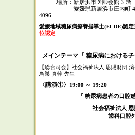
場所：新居浜市医師会館 3 階
愛媛県新居浜市庄内町 4-7-54 T
4096
愛媛地域糖尿病療養指導士(ECDE)認
位認定
メインテーマ『 糖尿病におけるチ
【総合司会】社会福祉法人 恩賜財団 済
鳥巣 真幹 先生
〈講演①〉19:00 ～ 19:20
『 糖尿病患者の口腔感
社会福祉法人 恩
歯科口腔外