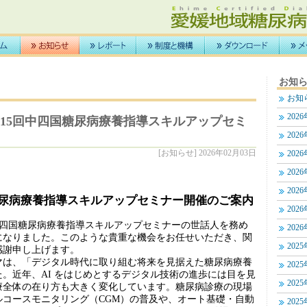
お知
お知
202
01】第15回中四国糖尿病療養指導スキルアップセミ
202
[お知らせ] 2026年02月03日
202
202
202
国糖尿病療養指導スキルアップセミナー開催のご案内
202
中四国糖尿病療養指導スキルアップセミナーの世話人を務め
202
になりました。このような貴重な機会をお任せいただき、関
202
感謝申し上げます。
は、「デジタル時代に取り組む将来を見据えた糖尿病療養
202
。近年、AI をはじめとするデジタル技術の進歩には目を見
202
療全体の在り方も大きく変化しています。糖尿病診療の現場
ルコースモニタリング（CGM）の普及や、オート基礎・自動
202