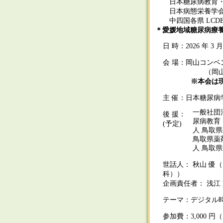
日本糖尿病教育・
日本病態栄養学会
中四国各県 LCDE
＊愛媛地域糖尿病療養
日 時：2026 年 3 月 
会 場：岡山コンベ
（岡山県岡山
※本会は
主 催：日本糖尿病
一般社団
後 援：
尿病教育
(予定)
人 鳥取
鳥取県薬
人 鳥取
世話人： 秋山 優
科））
企画責任者： 浅江
テーマ：デジタル
参加費：3,000