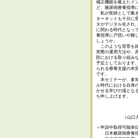
補正機能を備えたインスリン
ど、糖尿病療養指導
私が医師として働き
ターネットも十分に
タがデジタル化され
に関わる時代となっ
養指導に戸惑いや難
しょうか。
このような背景を踏
実際の運用方法や、
防における取り組み
予定としております
られる療養支援の本
です。
本セミナーが、参加
ル時代における自身
かせる学びの場とな
ち申し上げます。
（山口
＜申請中取得可能単
日本糖尿病療養指導