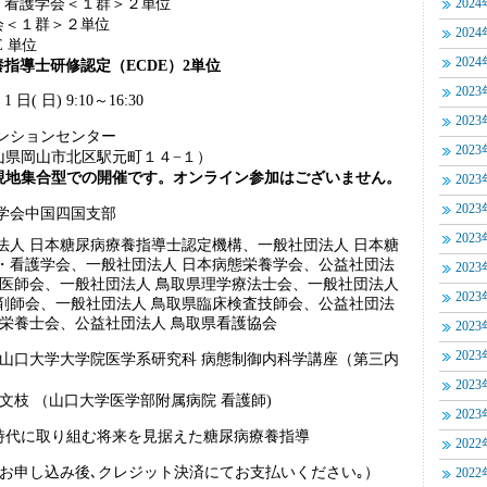
看護学会＜１群＞２単位
202
＜１群＞２単位
202
 単位
202
指導士研修認定（ECDE）2単位
202
1 日( 日) 9:10～16:30
202
ンションセンター
202
市北区駅元町１４−１）
現地集合型での開催です。オンライン参加はございません。
202
202
学会中国四国支部
202
法人 日本糖尿病療養指導士認定機構、一般社団法人 日本糖
・看護学会、一般社団法人 日本病態栄養学会、公益社団法
202
県医師会、一般社団法人 鳥取県理学療法士会、一般社団法人
202
剤師会、一般社団法人 鳥取県臨床検査技師会、公益社団法
県栄養士会、公益社団法人 鳥取県看護協会
202
202
（山口大学大学院医学系研究科 病態制御内科学講座（第三内
202
 文枝 （山口大学医学部附属病院 看護師)
202
時代に取り組む将来を見据えた糖尿病療養指導
202
 円（お申し込み後､クレジット決済にてお支払いください｡）
202