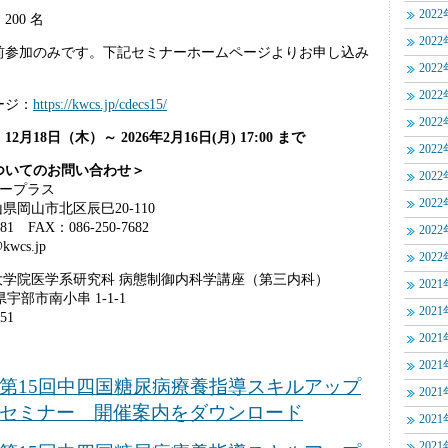
202
00 名
202
前参加のみです。下記セミナーホームページよりお申し込み
202
202
ージ：
https://kwcs.jp/cdecs15/
202
月18日（木）～ 2026年2月16日(月) 17:00 まで
202
ついてのお問い合わせ＞
202
ドープラス
202
山県岡山市北区辰巳20-110
81 FAX：086-250-7682
202
kwcs.jp
202
大学院医学系研究科 病態制御内科学講座（第三内科）
202
県宇部市南小串 1-1-1
202
51
202
202
第15回中四国糖尿病療養指導スキルアップ
202
セミナー 開催案内をダウンロード
202
202