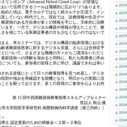
ポンプ（Advanced Hybrid Closed Loop）の登場な
202
において活用できるツールは飛躍的に広がりつつあります。
始めた頃は、電子カルテではなく紙カルテが主流で、イン
202
普及していない時代でした。現在では、診療情報や生活デー
202
、糖尿病のある方自身が多くの情報を手にし、主体的に治療
ています。一方で、デジタル機器や情報が増えたことで、療
202
しさを感じている医療従事者の方も少なくないのではないで
202
まえ、本セミナーでは、デジタル機器の臨床現場における
202
高齢者糖尿病患者に対するデジタル支援、さらには合併症予
202
などについて、さまざまな職種の方々からご講演をいただく
。最新技術への理解を深めると同時に、私たち医療者に求め
202
質についても、参加者の皆様と共に学び、議論できれば幸い
202
される皆様にとって日々の療養指導を見つめ直し、デジタ
202
の役割や強みを再確認する契機となり、明日からの実践に活
202
ることを願っております。多くの皆様のご参加を心よりお待
202
第 15 回中四国糖尿病療養指導スキルアップセミナー
202
世話人 秋山 優
202
大学大学院医学系研究科 病態制御内科学講座（第三内科））
202
位＞
202
士 認定更新のための研修会＜２群＞２単位