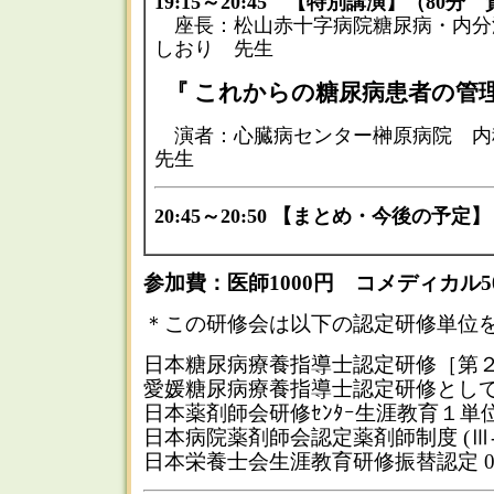
19:15～20:45 【特別講演】（80分
座長：松山赤十字病院糖尿病・内
しおり 先生
『 これからの糖尿病患者の管理
演者：心臓病センター榊原病院 
先生
20:45～20:50 【まとめ・今後の予定】
参加費：医師1000円 コメディカル5
＊この研修会は以下の認定研修単位
日本糖尿病療養指導士認定研修［第２群］
愛媛糖尿病療養指導士認定研修として 
日本薬剤師会研修ｾﾝﾀｰ生涯教育１単位
日本病院薬剤師会認定薬剤師制度 (Ⅲ-2
日本栄養士会生涯教育研修振替認定 0.