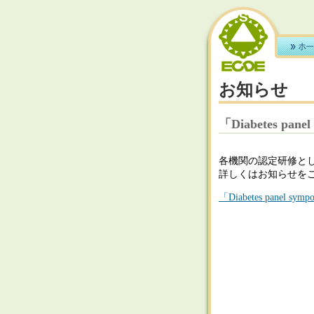
お知らせ
「Diabetes p
各機関の認定研修と
詳しくはお知らせを
「Diabetes panel 