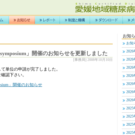
お知
お知
202
anel symposium」開催のお知らせを更新しました
202
[事務局] 2008年10月10日
202
して単位の申請が完了しました。
ご確認下さい。
202
202
symposium」開催のお知らせ
202
202
202
202
202
202