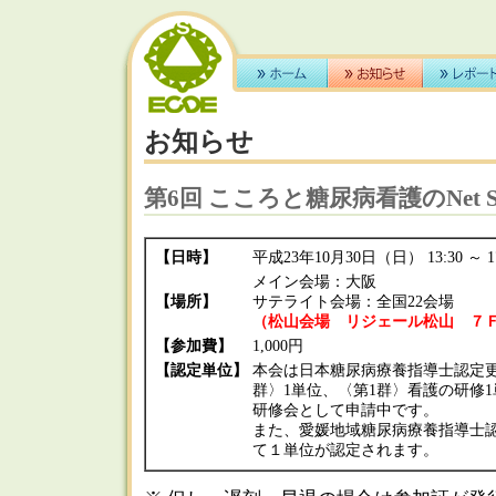
お知らせ
第6回 こころと糖尿病看護のNet Se
【日時】
平成23年10月30日（日） 13:30 ～ 17
メイン会場：大阪
【場所】
サテライト会場：全国22会場
（松山会場 リジェール松山 ７
【参加費】
1,000円
【認定単位】
本会は日本糖尿病療養指導士認定更
群〉1単位、〈第1群〉看護の研修
研修会として申請中です。
また、愛媛地域糖尿病療養指導士
て１単位が認定されます。