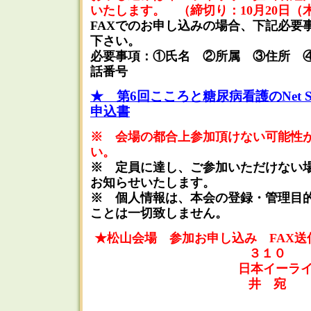
いたします。 （締切り：10月20日（
FAXでのお申し込みの場合、下記必要
下さい。
必要事項：①氏名 ②所属 ③住所 ④
話番号
★ 第6回こころと糖尿病看護のNet S
申込書
※ 会場の都合上参加頂けない可能性
い。
※ 定員に達し、ご参加いただけない
お知らせいたします。
※ 個人情報は、本会の登録・管理目
ことは一切致しません。
★松山会場 参加お申し込み FAX送
３１０
日本イーライリリー
井 宛