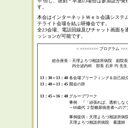
※ 但し、遅刻・早退の場合は参加証が発
す。
本会はインターネットＷｅｂ会議システ
テライト会場を結ぶ研修会です。
全23会場、電話回線及びチャット画面を
ッションが可能です。
< <<<<<<<< プログラム >>>
総合座長：天理よろづ相談所病院 副院
内分泌内科 部長 石井 均 先生
13：30～13：40
各会場ブリーフィング＆自己紹
13：40～13：45
開会の辞
13：45～16：40
グループワーク
事例 『「頑張れば、透析しな
～60歳代 ２型糖尿病患者への
事例提供：天理よろづ相談所病
天理よろづ相談所病院 看
丸山 智