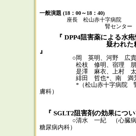
一般演題 (18：00～18：40)
座長 松山赤十字病院
腎センター 原田 
『 DPP4阻害薬による水
疑われた糖尿病性
』
○岡 英明、河野 広
松枝 修明、宿理 朋哉
是澤 麻衣、上村 太朗
緋田 哲也*、南 満
*（松山赤十字病院 腎セ
膚科）
『 SGLT2阻害剤の効果につ
○清水 一紀 （心臓
糖尿病内科）