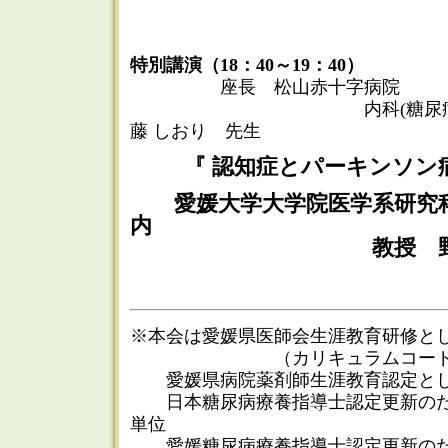
特別講演（18：40～19：40）
座長 松山赤十字病院
内科(糖尿病･代謝内
藤 しおり 先生
『 認知症とパーキンソン
愛媛大学大学院医学系研究科
内
教授 野元 正
※本会は愛媛県医師会生涯教育研修として
（カリキュラムコード29､7
愛媛県病院薬剤師生涯教育認定として
日本糖尿病療養指導士認定更新のため
単位
愛媛糖尿病療養指導士認定更新のた