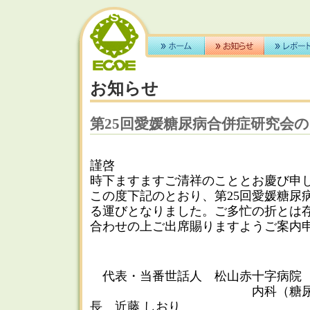
お知らせ
第25回愛媛糖尿病合併症研究会
謹啓
時下ますますご清祥のこととお慶び申
この度下記のとおり、第25回愛媛糖尿
る運びとなりました。ご多忙の折とは
合わせの上ご出席賜りますようご案内
代表・当番世話人 松山赤十字病
内科（糖尿病･代謝
長 近藤 しおり