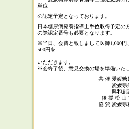
単位
の認定予定となっております。
日本糖尿病療養指導士単位取得予定の
の際認定番号も必要となります。
※当日、会費と致しまして医師1,000
500円を
徴収さ
いただきます。
※会終了後、意見交換の場を準備いた
共 催 愛
愛媛
興
後 援 
協 賛 愛