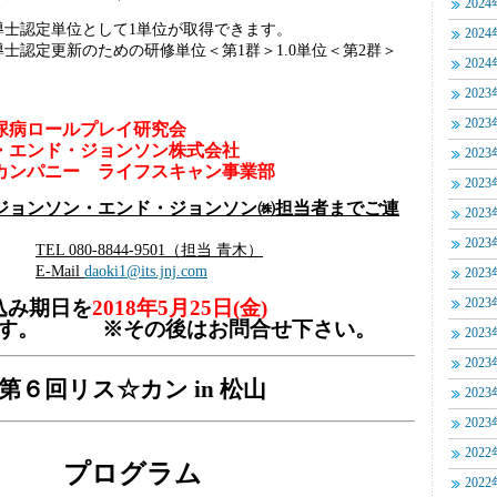
202
導士認定単位として1単位が取得できます。
202
士認定更新のための研修単位＜第1群＞1.0単位＜第2群＞
202
202
202
尿病ロールプレイ研究会
ンド・ジョンソン株式会社
202
パニー ライフスキャン事業部
202
ジョンソン・エンド・ジョンソン㈱担当者までご連
202
202
TEL 080-8844-9501（担当 青木）
E-Mail
daoki1@its.jnj.com
202
込み期日を
2018年5月25日(金)
202
ます。 ※その後はお問合せ下さい。
202
202
第６回リス☆カン in 松山
202
202
202
プログラム
202