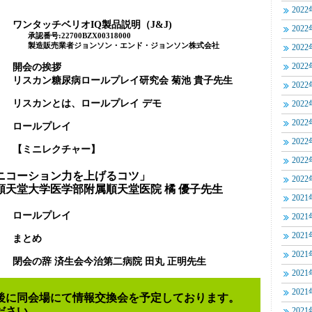
202
 ワンタッチベリオIQ製品説明（J&J)
202
00BZX00318000
ョンソン・エンド・ジョンソン株式会社
202
0 開会の挨拶
202
病ロールプレイ研究会 菊池 貴子先生
202
0 リスカンとは、ロールプレイ デモ
202
202
0 ロールプレイ
202
0 【ミニレクチャー】
202
ーション力を上げるコツ」
202
学部附属順天堂医院 橘 優子先生
202
0 ロールプレイ
202
202
0 まとめ
202
0 閉会の辞 済生会今治第二病院 田丸 正明先生
202
202
に同会場にて情報交換会を予定しております。
さい。
202