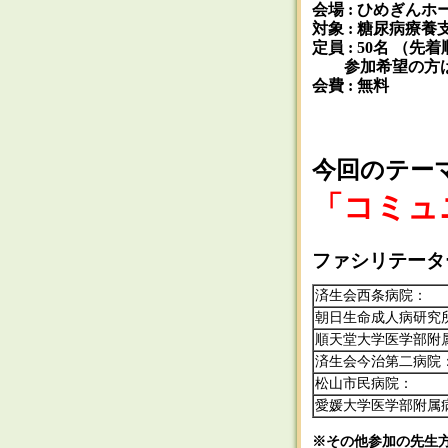
会場 : ひめぎんホ
対象 : 糖尿病療
定員 : 50名 （
参加希望の方は
会費 : 無料
今回のテー
「コミュ
ファシリテータ
済生会西条病院：
朝日生命成人病研究
順天堂大学医学部附
済生会今治第二病院
松山市民病院：
愛媛大学医学部附属
※その他参加の先生