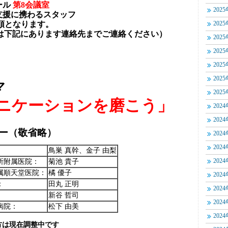
ール
第8会議室
202
養支援に携わるスタッフ
先着順となります。
202
下記にあります連絡先までご連絡ください）
202
202
202
202
マ
202
ニケーションを磨こう」
202
202
ー（敬省略）
202
202
鳥巣 真幹、金子 由梨
所附属医院：
菊池 貴子
202
属順天堂医院：
橘 優子
202
：
田丸 正明
202
新谷 哲司
202
病院：
松下 由美
202
方は現在調整中です