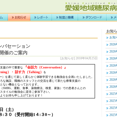
お知
お知
202
ンバセーション
202
山開催のご案内
[お知らせ] 2018年04月25日
202
202
『会話力（Conversation）』
養支援の中で重要な
ening）・ 話す力（Talking）
を
202
ー）を通じて楽しく柔らかく体験学習できる勉強会を企画いたしました。
202
ろな施設、職種のスタッフとの交流を通じて新たな療養支援の
とない機会となっております。
202
（SMBG、運動、食事、薬物療法、検査、家族）での患者さんとの
スタイルの勉強会に是非ご参加下さい。
202
よりお待ち申し上げております！
202
202
 9日（土）
:３０（受付開始1４:３0～）
202