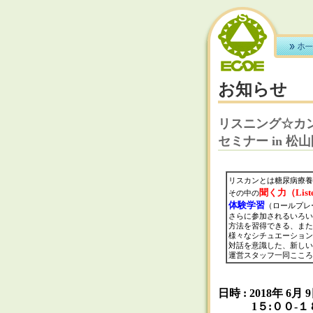
お知らせ
リスニング☆カ
セミナー in 松
リスカンとは糖尿病療
聞く力（List
その中の
体験学習
（ロールプレ
さらに参加されるいろい
方法を習得できる、また
様々なシチュエーション
対話を意識した、新しい
運営スタッフ一同こころ
日時 : 2018年 6月
1５:００-１８