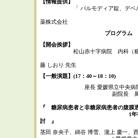
【情報提供】
「 パルモディア錠、デベルザ
興
薬株式会社
プログラム
【開会挨拶】
松山赤十字病院 内科（糖尿病
部長
藤 しおり 先生
【一般演題】(17：40～18：10)
座長 愛媛県立中央病
副院長 風谷 幸
『 糖尿病患者と非糖尿病患者の腹膜
1年後における
討 』
茎田 奈央子、綿谷 博雪、瀧上 慶一、西