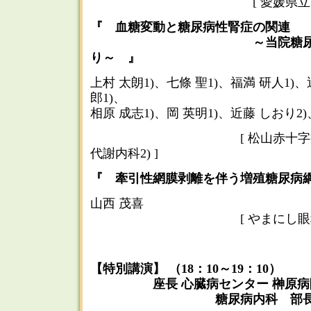
[ 愛媛県立中央病院 
『 血糖変動と糖尿病性腎症の関連
～当院糖尿病教育入
り～ 』
上村 太朗1)、七條 聖1)、福満 研人1)
郎1)、
相原 成志1)、岡 英明1)、近藤 しおり2
[ 松山赤十字病院 腎臓
代謝内科2) ]
『 牽引性網膜剥離を伴う増殖糖尿病網
山西 茂喜
[ やまにし眼科 
【特別講演】 （18：10～19：10）
座長 心臓病センター 榊原
糖尿病内科 部長 清水