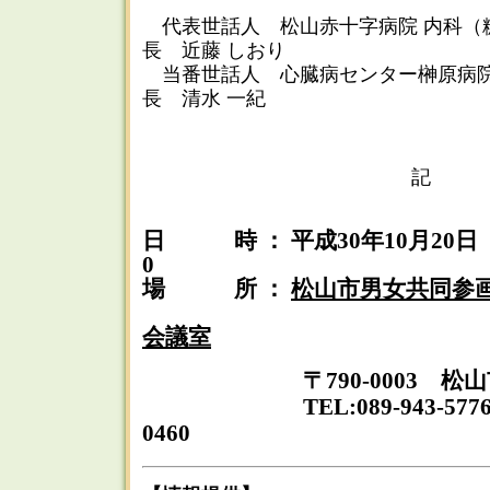
代表世話人 松山赤十字病院 内科（
長 近藤 しおり
当番世話人 心臓病センター榊原
長 清水 一紀
記
日 時 ： 平成30年10月20日（土
0
場 所 ：
松山市男女共同参
会議室
〒790-0003 松山市三
TEL:089-943-5776 FA
0460