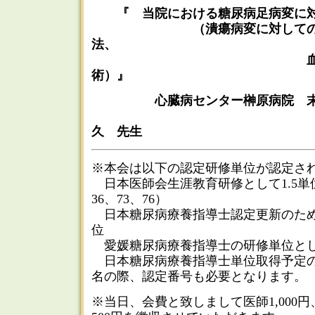
『 当院における糖尿病足病変に対
（潰瘍病変に対しての除圧
法、
血行再建術、
術）』
心臓病センター榊原病院 末
外科部長 
久 先生
※本会は以下の認定研修単位が認定さ
日本医師会生涯教育研修として1.5単
36、73、76）
日本糖尿病療養指導士認定更新のための
位
愛媛糖尿病療養指導士の研修単位と
日本糖尿病療養指導士単位取得予定の
名の際、認定番号も必要となります。
※当日、会費と致しまして医師1,000