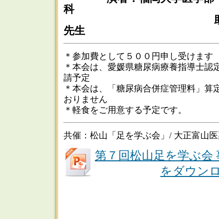
科
助教 濵之
先生
＊参加費として５００円申し受けます
＊本会は、愛媛県糖尿病療養指導士認定
請予定
＊本会は、「糖尿病合併症管理料」算
おりません
＊軽食をご用意する予定です。
共催：松山「足を学ぶ会」/ 大正富山
第７回松山足を学ぶ会
をダウン