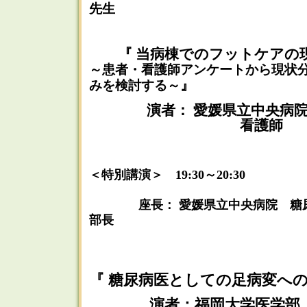
先生
『 当病棟でのフットケア
～患者・看護師アンケートから現状
』
みを検討する～
演者： 愛媛県立中央病
看護師 木口 
＜特別講演＞ 19:30～20:30
座長： 愛媛県立中央病院 糖尿
部長
戎井 理
『 糖尿病医としての足病変への
演者：福岡大学医学部 